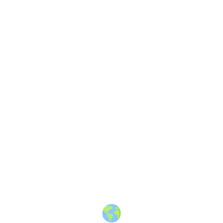
About
·
How to post
·
Events
·
Members
·
Companies
·
Creators
·
Jobs Board
·
Premium Membership
·
Shop
·
Places
·
Random Post
·
X.com
·
Facebook
·
Instagram
·
Telegram
·
YouTube
·
LinkedIn
·
Terms
·
Privacy
·
Blind
Friendly
·
✨ Advertise
·
Contact