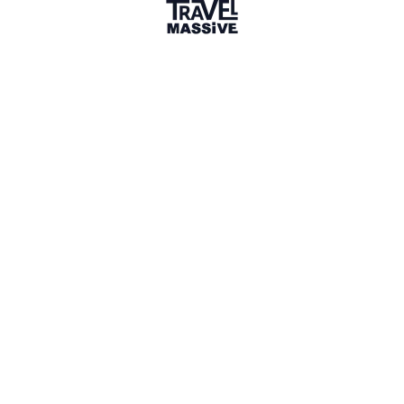
Sharing is caring
🎉 Link copied