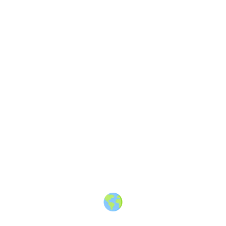
About
·
How to post
·
Events
·
Members
·
Companies
·
Creators
·
Jobs Board
·
Premium Membership
·
Shop
·
Places
·
Random Post
·
X.com
·
Facebook
·
Instagram
·
Telegram
·
YouTube
·
LinkedIn
·
Terms
·
Privacy
·
Blind
Friendly
·
✨ Advertise
·
Contact
© 2010-2026 Travel Massive