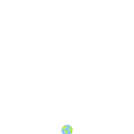
About
·
How to post
·
Events
·
Members
·
Companies
·
Creators
·
Jobs Board
·
Premium Membership
·
Shop
·
Places
·
Random Post
·
X.com
·
Facebook
·
Instagram
·
Telegram
·
YouTube
·
LinkedIn
·
Terms
·
Privacy
·
Blind
Friendly
·
✨ Advertise
·
Contact