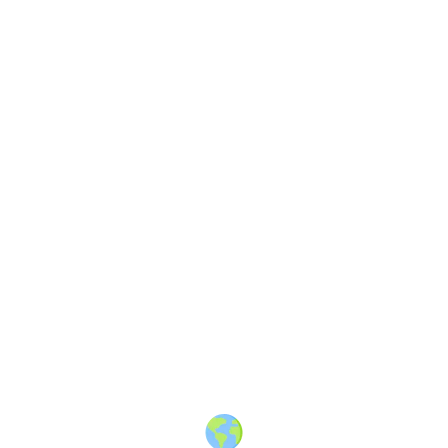
About
·
How to post
·
Events
·
Members
·
Companies
·
Creators
·
Jobs Board
·
Premium Membership
·
Shop
·
Places
·
Random Post
·
X.com
·
Facebook
·
Instagram
·
Telegram
·
YouTube
·
LinkedIn
·
Terms
·
Privacy
·
Blind
Friendly
·
✨ Advertise
·
Contact