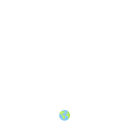
About
·
How to post
·
Events
·
Members
·
Companies
·
Creators
·
Jobs Board
·
Premium Membership
·
Shop
·
Places
·
Random Post
·
X.com
·
Facebook
·
Instagram
·
Telegram
·
YouTube
·
LinkedIn
·
Terms
·
Privacy
·
Blind
Friendly
·
✨ Advertise
·
Contact
© 2010-2026 Travel Massive