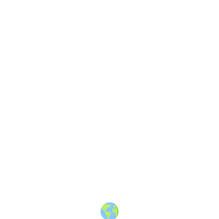
About
·
How to post
·
Events
·
Members
·
Companies
·
Creators
·
Jobs Board
·
Premium Membership
·
Shop
·
Places
·
Random Post
·
X.com
·
Facebook
·
Instagram
·
Telegram
·
YouTube
·
LinkedIn
·
Terms
·
Privacy
·
Blind
Friendly
·
✨ Advertise
·
Contact