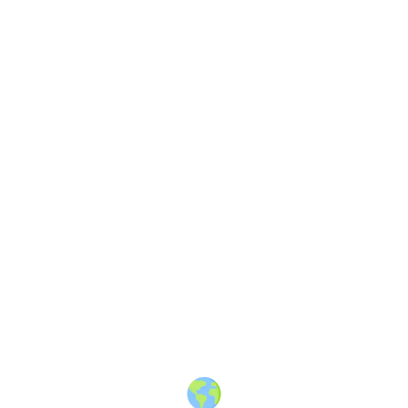
About
·
How to post
·
Events
·
Members
·
Companies
·
Creators
·
Jobs Board
·
Premium Membership
·
Shop
·
Places
·
Random Post
·
X.com
·
Facebook
·
Instagram
·
Telegram
·
YouTube
·
LinkedIn
·
Terms
·
Privacy
·
Blind
Friendly
·
✨ Advertise
·
Contact