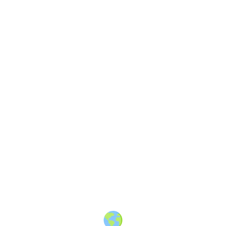
About
·
How to post
·
Events
·
Members
·
Companies
·
Creators
·
Jobs Board
·
Premium Membership
·
Shop
·
Places
·
Random Post
·
X.com
·
Facebook
·
Instagram
·
Telegram
·
YouTube
·
LinkedIn
·
Terms
·
Privacy
·
Blind
Friendly
·
✨ Advertise
·
Contact