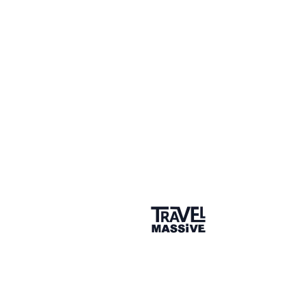
Meetup - Empreendedorismo, Tecnologia, Viagens e
Turismo
8 years ago
Travel Tech @ Campus São Paulo, Apresentado por
Grabr
10 years ago
WTM + Mês da Mulher by Experience Kissimmee
10 years ago