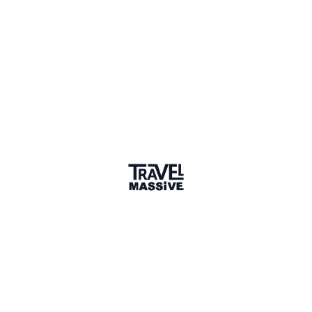
HC
LI