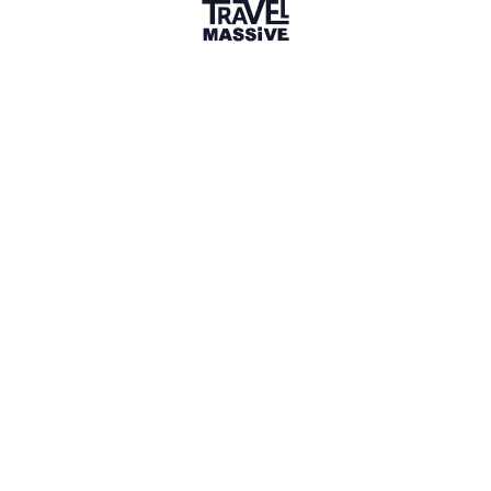
Sharing is caring
🎉 Link copied