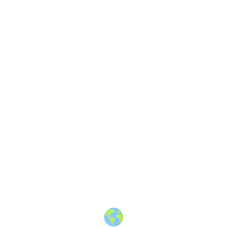
About
·
How to post
·
Events
·
Members
·
Companies
·
Creators
·
Jobs Board
·
Premium Membership
·
Shop
·
Places
·
Random Post
·
X.com
·
Facebook
·
Instagram
·
Telegram
·
YouTube
·
LinkedIn
·
Terms
·
Privacy
·
Blind
Friendly
·
✨ Advertise
·
Contact