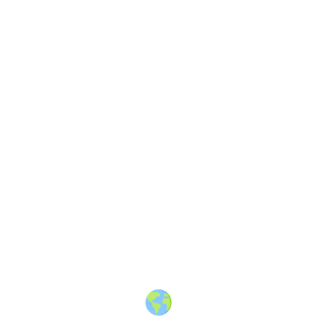
About
·
How to post
·
Events
·
Members
·
Companies
·
Creators
·
Jobs Board
·
Premium Membership
·
Shop
·
Places
·
Random Post
·
X.com
·
Facebook
·
Instagram
·
Telegram
·
YouTube
·
LinkedIn
·
Terms
·
Privacy
·
Blind
Friendly
·
✨ Advertise
·
Contact