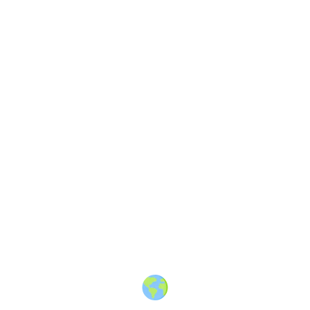
About
·
How to post
·
Events
·
Members
·
Companies
·
Creators
·
Jobs Board
·
Premium Membership
·
Shop
·
Places
·
Random Post
·
X.com
·
Facebook
·
Instagram
·
Telegram
·
YouTube
·
LinkedIn
·
Terms
·
Privacy
·
Blind
Friendly
·
✨ Advertise
·
Contact