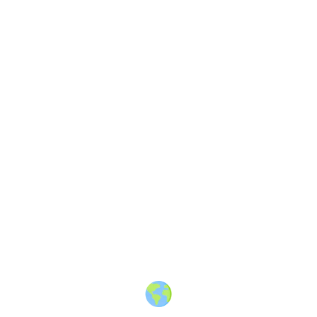
About
·
How to post
·
Events
·
Members
·
Companies
·
Creators
·
Jobs Board
·
Premium Membership
·
Shop
·
Places
·
Random Post
·
X.com
·
Facebook
·
Instagram
·
Telegram
·
YouTube
·
LinkedIn
·
Terms
·
Privacy
·
Blind
Friendly
·
✨ Advertise
·
Contact