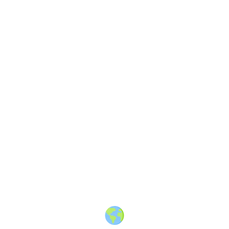
About
·
How to post
·
Events
·
Members
·
Companies
·
Creators
·
Jobs Board
·
Premium Membership
·
Shop
·
Places
·
Random Post
·
X.com
·
Facebook
·
Instagram
·
Telegram
·
YouTube
·
LinkedIn
·
Terms
·
Privacy
·
Blind
Friendly
·
✨ Advertise
·
Contact