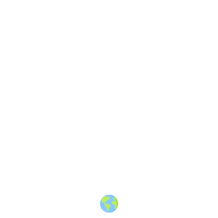
About
·
How to post
·
Events
·
Members
·
Companies
·
Creators
·
Jobs Board
·
Premium Membership
·
Shop
·
Places
·
Random Post
·
X.com
·
Facebook
·
Instagram
·
Telegram
·
YouTube
·
LinkedIn
·
Terms
·
Privacy
·
Blind
Friendly
·
✨ Advertise
·
Contact