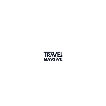
Sharing is caring
🎉 Link copied