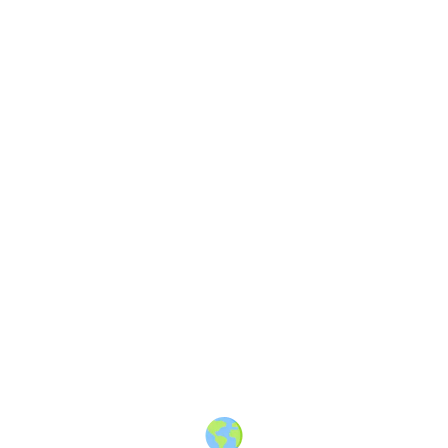
About
·
How to post
·
Events
·
Members
·
Companies
·
Creators
·
Jobs Board
·
Premium Membership
·
Shop
·
Places
·
Random Post
·
X.com
·
Facebook
·
Instagram
·
Telegram
·
YouTube
·
LinkedIn
·
Terms
·
Privacy
·
Blind
Friendly
·
✨ Advertise
·
Contact