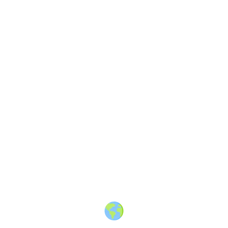
About
·
How to post
·
Events
·
Members
·
Companies
·
Creators
·
Jobs Board
·
Premium Membership
·
Shop
·
Places
·
Random Post
·
X.com
·
Facebook
·
Instagram
·
Telegram
·
YouTube
·
LinkedIn
·
Terms
·
Privacy
·
Blind
Friendly
·
✨ Advertise
·
Contact